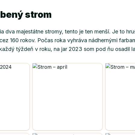
úbený strom
a dva majestátne stromy, tento je ten menší. Je to hr
ez 160 rokov. Počas roka vyhráva nádhernými farba
každý týždeň v roku, na jar 2023 som pod ňu osadil la