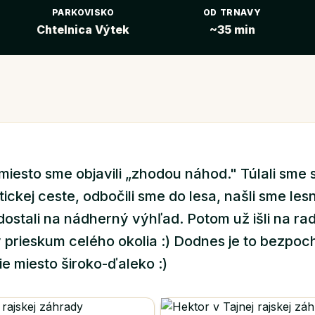
PARKOVISKO
OD TRNAVY
Chtelnica Výtek
~35 min
miesto sme objavili „zhodou náhod." Túlali sme 
tickej ceste, odbočili sme do lesa, našli sme les
dostali na nádherný výhľad. Potom už išli na ra
 prieskum celého okolia :) Dodnes je to bezpo
e miesto široko-ďaleko :)