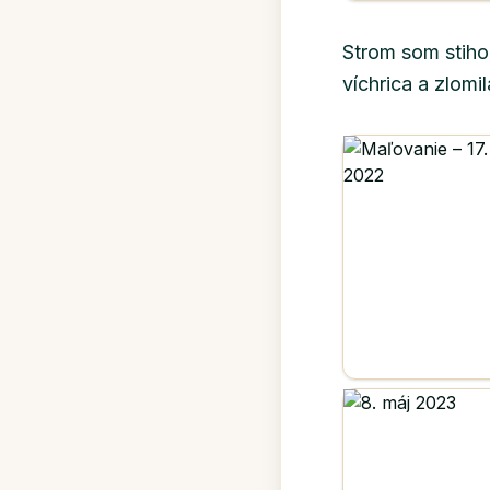
Strom som stihol
víchrica a zlomi