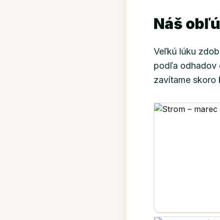
Náš obľ
Veľkú lúku zdobi
podľa odhadov c
zavítame skoro 