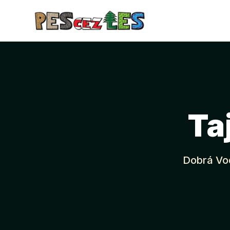
Ta
Dobrá Vod