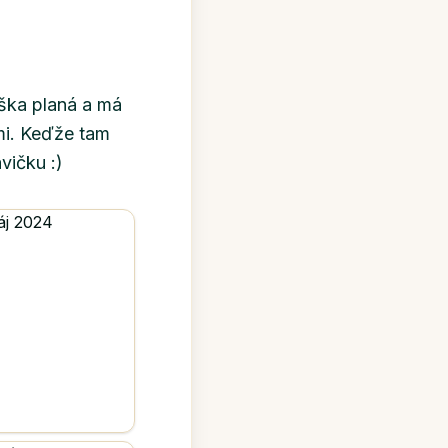
uška planá a má
mi. Keďže tam
vičku :)