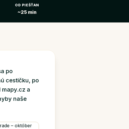
OD PIEŠŤAN
~25 min
sa po
nú cestičku, po
d mapy.cz a
chyby naše